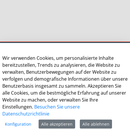
Stadt Meckenheim
Wir verwenden Cookies, um personalisierte Inhalte
Der Bürgermeister
bereitzustellen, Trends zu analysieren, die Website zu
Sven Schnieber
verwalten, Benutzerbewegungen auf der Website zu
Siebengebirgsring 4
verfolgen und demografische Informationen über unsere
53340 Meckenheim
Benutzerbasis insgesamt zu sammeln. Akzeptieren Sie
alle Cookies, um die bestmögliche Erfahrung auf unserer
Tel.:
+49 2225 / 917 - 0
Website zu machen, oder verwalten Sie Ihre
E-Mail:
stadt.meckenheim@meckenheim.de
Einstellungen.
Besuchen Sie unsere
Datenschutzrichtlinie
Mo. bis Fr. 7:30 bis 12:30 Uhr
Mo. 14:00 bis 18:00 Uhr
Konfiguration
Alle akzeptieren
Alle ablehnen