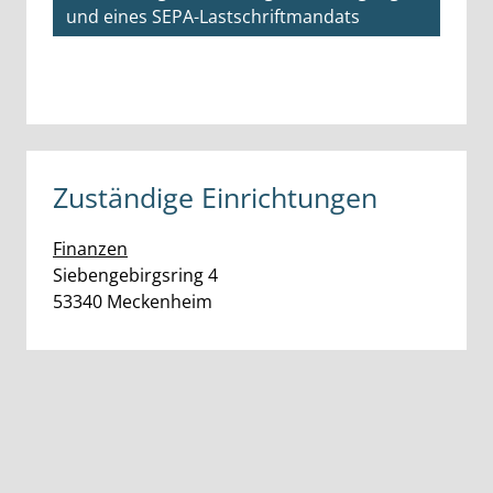
und eines SEPA-Lastschriftmandats
Zuständige Einrichtungen
Finanzen
Straße:
Hausnummer:
Siebengebirgsring
4
PLZ:
Ort:
53340
Meckenheim