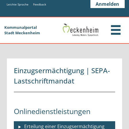
Zum Header
Zum Hauptinhalt
Zum Footer
Anmelden
Zum Hauptinhalt springen
Leichte Sprache
Feedback
Kommunalportal
Stadt Meckenheim
Einzugsermächtigung | SEPA-
Lastschriftmandat
Onlinedienstleistungen
Erteilung einer Einzugsermächtigung