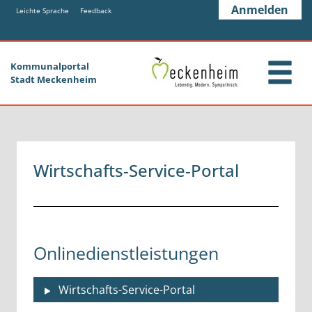
Zum Header
Zum Hauptinhalt
Zum Footer
Anmelden
Zum Hauptinhalt springen
Leichte Sprache
Feedback
Kommunalportal
Stadt Meckenheim
Wirtschafts-Service-Portal
Onlinedienstleistungen
Wirtschafts-Service-Portal