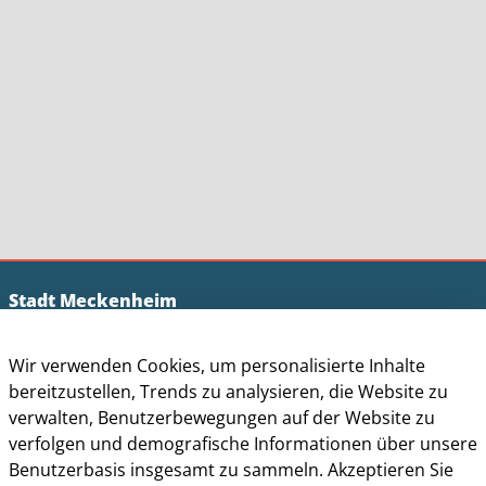
Stadt Meckenheim
Der Bürgermeister
Wir verwenden Cookies, um personalisierte Inhalte
Sven Schnieber
bereitzustellen, Trends zu analysieren, die Website zu
Siebengebirgsring 4
verwalten, Benutzerbewegungen auf der Website zu
53340 Meckenheim
verfolgen und demografische Informationen über unsere
Benutzerbasis insgesamt zu sammeln. Akzeptieren Sie
Tel.:
+49 2225 / 917 - 0