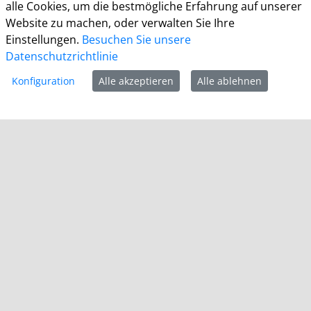
alle Cookies, um die bestmögliche Erfahrung auf unserer
E-Mail:
stadt.meckenheim@meckenheim.de
Website zu machen, oder verwalten Sie Ihre
Mo. bis Fr. 7:30 bis 12:30 Uhr
Einstellungen.
Besuchen Sie unsere
Mo. 14:00 bis 18:00 Uhr
Datenschutzrichtlinie
Konfiguration
Alle akzeptieren
Alle ablehnen
Bürgerbüro
weitere Öffnungszeiten finden Sie auf unserer
Homepage:
Startseite / Stadt Meckenheim