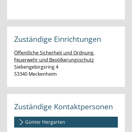
Zuständige Einrichtungen
Öffentliche Sicherheit und Ordnung,
Feuerwehr und Bevölkerungsschutz
Straße:
Hausnummer:
Siebengebirgsring
4
PLZ:
Ort:
53340
Meckenheim
Zuständige Kontaktpersonen
Günter Hergarten