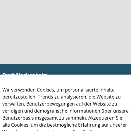
Stadt Meckenheim
Der Bürgermeister
Wir verwenden Cookies, um personalisierte Inhalte
Sven Schnieber
bereitzustellen, Trends zu analysieren, die Website zu
Siebengebirgsring 4
verwalten, Benutzerbewegungen auf der Website zu
53340 Meckenheim
verfolgen und demografische Informationen über unsere
Benutzerbasis insgesamt zu sammeln. Akzeptieren Sie
Tel.:
+49 2225 / 917 - 0
alle Cookies, um die bestmögliche Erfahrung auf unserer
E-Mail:
stadt.meckenheim@meckenheim.de